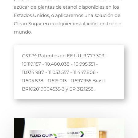
azúcar de plantas de etanol disponibles en los
Estados Unidos, o aplicaremos una solución de
Clean Sugar en cualquier instalación, en todo el
mundo.
CST™:
Patentes en EE.UU: 9.777.303
-
10.119.157
-
10.480.038
-
10.995.351
-
11.034.987
-
11.053.557
-
11.447.806
-
11.505.838
-
11.519.013
-
11.597.955 Brasil:
BR102019004535-3 y EP 3121258.