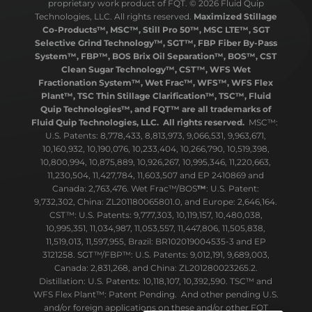
proprietary work product of FQT. © 2026 Fluid Quip
Technologies, LLC. All rights reserved.
Maximized Stillage
Co-Products™, MSC™, Still Pro 50™, MSC LTE™, SGT
Selective Grind Technology™, SGT™, FBP Fiber By-Pass
System™, FBP™, BOS Brix Oil Separation™, BOS™, CST
Clean Sugar Technology™, CST™, WFS Wet
Fractionation System™, Wet Frac™, WFS™, WFS Flex
Plant™, TSC Thin Stillage Clarification™, TSC™, Fluid
Quip Technologies™, and FQT™ are all trademarks of
Fluid Quip Technologies, LLC. All rights reserved.
MSC™:
U.S. Patents: 8,778,433, 8,813,973, 9,066,531, 9,963,671,
10,160,932, 10,190,076, 10,233,404, 10,266,790, 10,519,398,
10,800,994, 10,875,889, 10,926,267, 10,995,346, 11,220,663,
11,230,504, 11,427,784, 11,603,507 and EP 2410869 and
Canada: 2,763,476. Wet Frac™/BOS
™
: U.S. Patent:
9,732,302, China: ZL201180065801.0, and Europe: 2,646,164.
CST™: U.S. Patents: 9,777,303, 10,119,157, 10,480,038,
10,995,351, 11,034,987, 11,053,557, 11,447,806, 11,505,838,
11,519,013, 11,597,955, Brazil: BR102019004535-3 and EP
3121258. SGT™/FBP™: U.S. Patents: 9,012,191, 9,689,003,
Canada: 2,831,268, and China: ZL201280023265.2.
Distillation: U.S. Patents: 10,118,107, 10,392,590. TSC™ and
WFS Flex Plant™: Patent Pending. And other pending U.S.
and/or foreign applications on these and/or other FQT