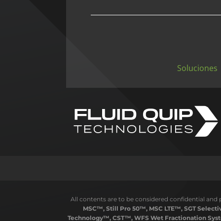
Soluciones
All contents are to be considered confidential and 
MSC™, Still Pro 50™, MSC LTE™, SGT Select
Technology™, CST™, WFS Wet Fractionation Syst