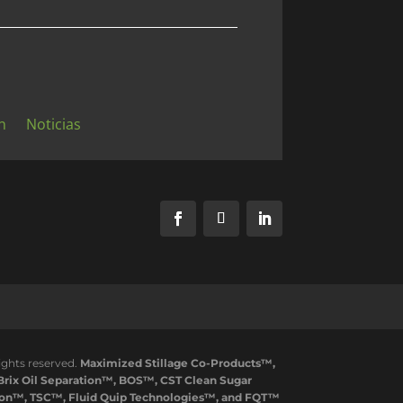
n
Noticias
ights reserved.
Maximized Stillage Co-Products™,
rix Oil Separation™, BOS™, CST Clean Sugar
ion™, TSC™, Fluid Quip Technologies™, and FQT™