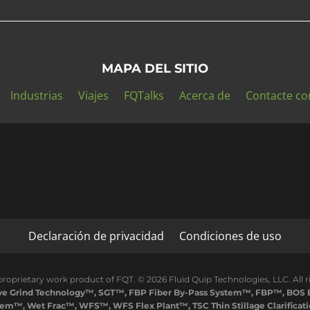
MAPA DEL SITIO
Industrias
Viajes
FQTalks
Acerca de
Contacte co
Declaración de privacidad
Condiciones de uso
proprietary work product of FQT. © 2026 Fluid Quip Technologies, LLC. All r
ive Grind Technology™, SGT™, FBP Fiber By-Pass System™, FBP™, BOS B
em™, Wet Frac™, WFS™, WFS Flex Plant™, TSC Thin Stillage Clarificat